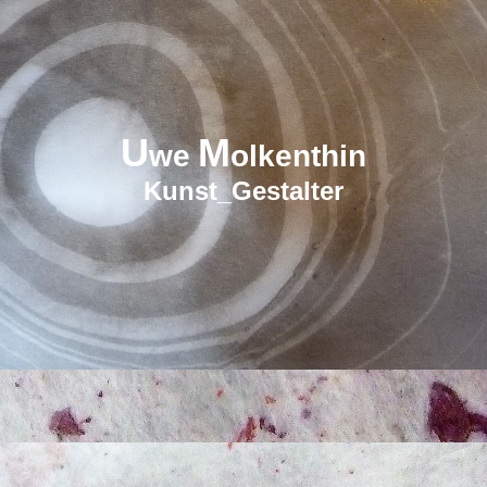
U
M
we
olkenthin
Kun
st_Gestalter