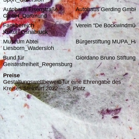
Autohaus Eisenstraße
Autohaus Gerding GmbH
GmbH_Dortmund
Fachbereich
Verein "De Bockwindmüel
Kultur_Osnabrück
Museum Abtei
Bürgerstiftung MUPA_Ha
Liesborn_Wadersloh
Bund für
Giordano Bruno Stiftun
Geistesfreiheit_Regensburg
Preise
Gestaltungswettbewerb für eine Ehrengabe des
Kreises Steinfurt 2022 --- 3. Platz