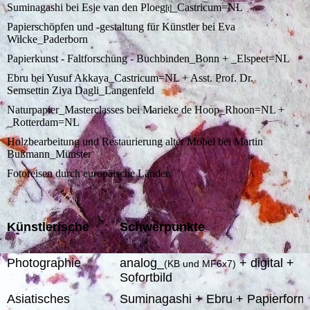
Suminagashi bei Esje van den Ploeg
_Castricum=NL
[
t
]
Papierschöpfen und -gestaltung für Künstler bei Eva
Wilcke_Paderborn
Papierkunst - Faltforschung - Buchbinden_Bonn + _Elspeet=NL
Ebru bei Yusuf Akkaya_Castricum=NL + Asst. Prof. Dr.
Semsettin Ziya Dagli_Langenfeld
Naturpapier_Masterclasses bei Marieke de Hoop_Rhoon=NL +
_Rotterdam=NL
Holzbearbeitung und Restaurierung alter Möbel bei Martin
Bußmann_Münster
Fotoreisen durch europäische Länder
Künstlerische
Schwerpunkte
Photographie
analog_
+ digital +
(KB und MF6x7)
Sofortbild
Asiatisches
Suminagashi + Ebru + Papierform