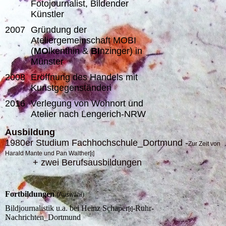
Fotojournalist, Bildender
Künstler
2007
Gründung der
Ateliergemeinschaft MOBI
(
MO
lkenthin &
BI
nzinger) in
Münster
2008
Eröffnung des Handels mit
Kunstgegenständen
2016
Verlegung von Wohnort und
Atelier nach Lengerich-NRW
Ausbildung
1980er Studium Fachhochschule_Dortmund
-
Zur Zeit von
Harald Mante und Pan Walther
[
t
]
+ zwei Berufsausbildungen
Fortbildungen
(Auswahl)
Bildjournalistik u.a. bei Heinz Schaper
-Ruhr-
[
t
]
Nachrichten_Dortmund