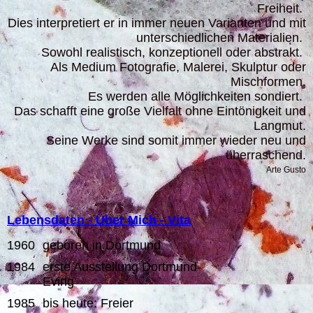
Freiheit.
Dies interpretiert er in immer neuen Varianten und mit
unterschiedlichen Materialien.
Sowohl realistisch, konzeptionell oder abstrakt.
Als Medium Fotografie, Malerei, Skulptur oder
Mischformen.
Es werden alle Möglichkeiten sondiert.
Das schafft eine große Vielfalt ohne Eintönigkeit und
Langmut.
Seine Werke sind somit immer wieder neu und
überraschend.
Arte Gusto
Lebensdaten - Über Mich - Vita
1960
geboren in Dortmund
1984
erste Ausstellung Dortmund-
Eving
1985
bis heute: Freier