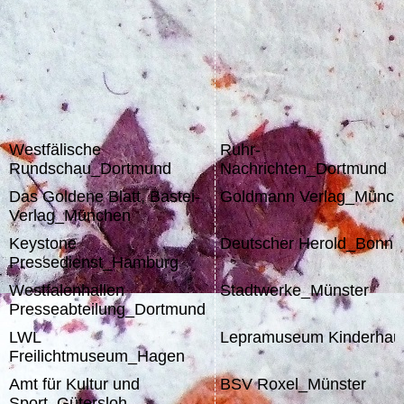
Westfälische
Ruhr-
Rundschau_Dortmund
Nachrichten
Das Goldene Blatt, Bastei-
Goldmann Verlag_Münch
Verlag_München
Keystone
Deutscher Herold_Bonn
Pressedienst_Hamburg
Westfalenhallen
Stadtwerke_Münster
Presseabteilung_Dortmund
LWL
Lepramuseum Kinderhau
Freilichtmuseum_Hagen
Amt für Kultur und
BSV Roxel_Münster
Sport_Gütersloh