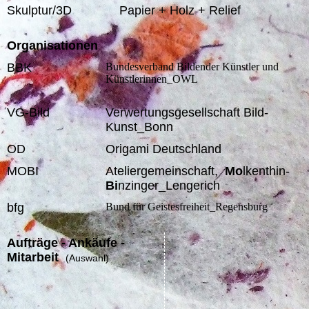
Skulptur/3D
Papier + Holz + Relief
Organisationen
BBK
Bundesverband Bildender Künstler und
Künstlerinnen_OWL
VG-Bild
Verwertungsgesellschaft Bild-
Kunst_Bonn
OD
Origami Deutschland
MOBI
Ateliergemeinschaft,
Mo
lkenthin-
Bi
nzinger_Lengerich
bfg
Bund für Geistesfreiheit_Regensburg
Aufträge - Ankäufe -
Mitarbeit
(Auswahl)