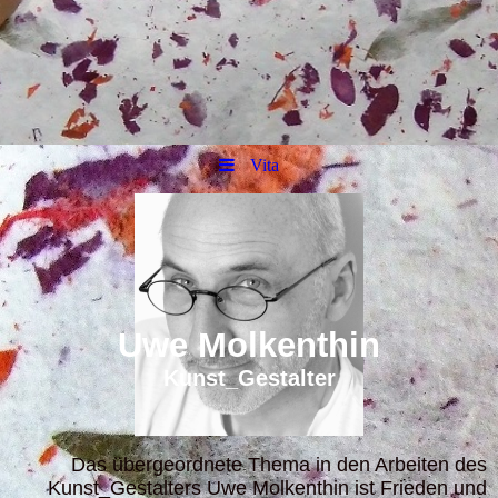
Vita
U
we
M
olkenthin
Kun
st_Gestalter
Das übergeordnete Thema in den Arbeiten des
Kunst_Gestalters Uwe Molkenthin ist Frieden und